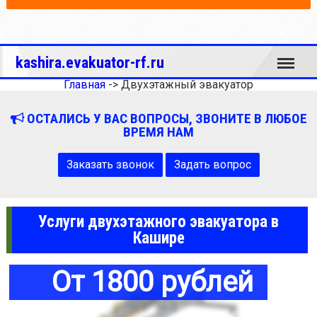
Меню
kashira.evakuator-rf.ru
Главная
->
Двухэтажный эвакуатор
ОСТАЛИСЬ У ВАС ВОПРОСЫ, ЗВОНИТЕ В ЛЮБОЕ
ВРЕМЯ НАМ
Заказать звонок
Задать вопрос
Услуги двухэтажного эвакуатора в
Кашире
От 1800 рублей