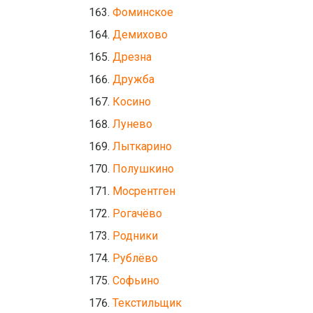
Фоминское
Демихово
Дрезна
Дружба
Косино
Лунево
Лыткарино
Полушкино
Мосрентген
Рогачёво
Родники
Рублёво
Софьино
Текстильщик