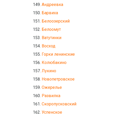
Андреевка
Барвиха
Белоозерский
Белоомут
Ватутинки
Восход
Горки ленинские
Колюбакино
Лукино
Новопетровское
Ожерелье
Развилка
Скоропусковский
Успенское