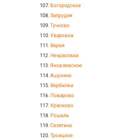
Богородское
Запрудня
Тучково
Уваровка
Верея
Некрасовка
Яковлевское
Ашукино
Вербилки
Поварово
Красково
Рошаль
Селятино
Троицкое