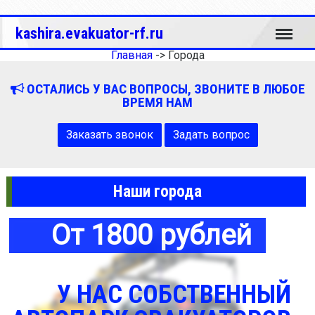
Меню
kashira.evakuator-rf.ru
Главная
->
Города
ОСТАЛИСЬ У ВАС ВОПРОСЫ, ЗВОНИТЕ В ЛЮБОЕ
ВРЕМЯ НАМ
Заказать звонок
Задать вопрос
Наши города
От 1800 рублей
У НАС СОБСТВЕННЫЙ