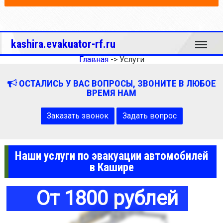
Меню
kashira.evakuator-rf.ru
Главная
->
Услуги
ОСТАЛИСЬ У ВАС ВОПРОСЫ, ЗВОНИТЕ В ЛЮБОЕ
ВРЕМЯ НАМ
Заказать звонок
Задать вопрос
Наши услуги по эвакуации автомобилей
в Кашире
От 1800 рублей